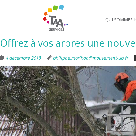
QUI SOMMES-
Offrez à vos arbres une nouvel
4 décembre 2018
philippe.morlhon@mouvement-up.fr