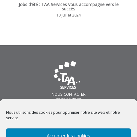
Jobs d’été : TAA Services vous accompagne vers le
succès
10 juillet 2024
NOUS CONTACTER
03 22 20 79 20
213 Boulevard Voltaire
80100 ABBEVILLE
Nous utilisons des cookies pour optimiser notre site web et notre
contact@taa-services.com
service.
NOUS SUIVRE
Accepter les cookies