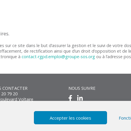
ires.
es sur ce site dans le but d’assurer la gestion et le suivi de votre d
effacement, de rectification ainsi que d’un droit d’opposition et de 
ectronique à
contact-rgpd.emploi@groupe-sos.org
ou à l’adresse pos
S CONTACTER
NOUS SUIVRE
 20 79 20
oulevard Voltaire
0 ABBEVILLE
act@taa-services.com
Accepter les cookies
Fonct
Développement : Phil-o-w