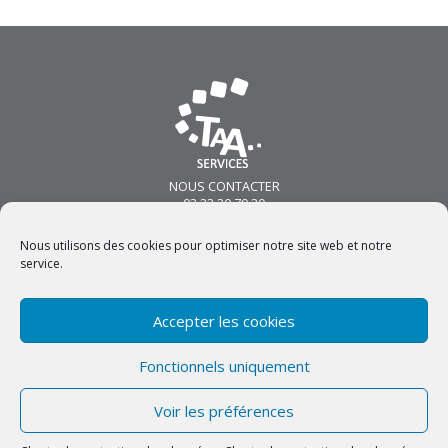
NOUS CONTACTER
03 22 20 79 20
213 Boulevard Voltaire
80100 ABBEVILLE
Nous utilisons des cookies pour optimiser notre site web et notre
contact@taa-services.com
service.
NOUS SUIVRE
Accepter les cookies
GROUPE SOS
Mentions légales
Fonctionnels uniquement
Politique de confidentialité
Voir les préférences
Développement : Phil-o-web • © 2026 TAA Services. Tous droits
réservés