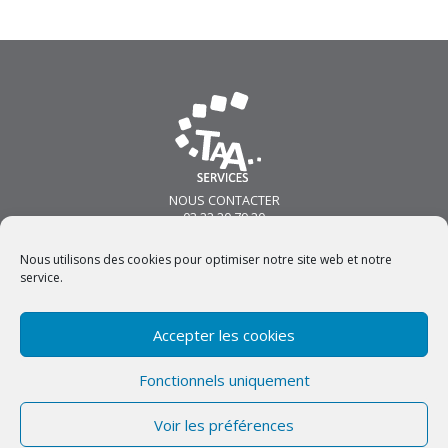
NOUS CONTACTER
03 22 20 79 20
213 Boulevard Voltaire
80100 ABBEVILLE
Nous utilisons des cookies pour optimiser notre site web et notre
contact@taa-services.com
service.
NOUS SUIVRE
Accepter les cookies
GROUPE SOS
Mentions légales
Fonctionnels uniquement
Politique de confidentialité
Voir les préférences
Développement : Phil-o-web • © 2026 TAA Services. Tous droits
réservés